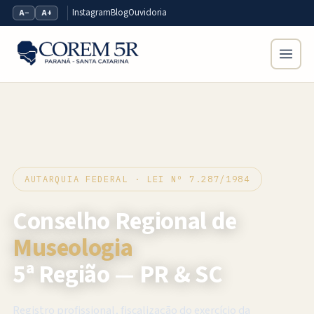
Instagram
Blog
Ouvidoria
A−
A+
AUTARQUIA FEDERAL · LEI Nº 7.287/1984
Conselho Regional de
Museologia
5ª Região — PR & SC
Registro profissional, fiscalização do exercício da