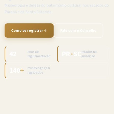
Museologia e defesa do patrimônio cultural nos estados do
Paraná e de Santa Catarina.
Como se registrar
Fale com o Conselho
42
PR
·
SC
anos de
estados na
regulamentação
jurisdição
140
+
museólogos(as)
registrados